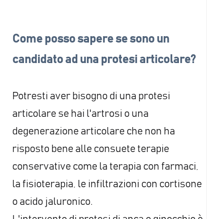
risultati con una terapia non
essere conservativa, ma esiste la
necessario un intervento chirurgico
chirurgica, come la fisioterapia, la
possibilità che non abbia successo. In
Come posso sapere se sono un
perdita di peso, i farmaci
tal caso bisogna considerare la
candidato ad una protesi articolare?
antinfiammatori, le infiltrazioni
possibilità di un intervento chirurgico
articolari
Potresti aver bisogno di una protesi
articolare se hai l'artrosi o una
degenerazione articolare che non ha
risposto bene alle consuete terapie
conservative come la terapia con farmaci,
la fisioterapia, le infiltrazioni con cortisone
o acido jaluronico.